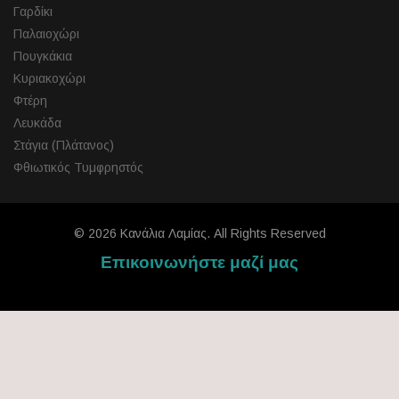
Γαρδίκι
Παλαιοχώρι
Πουγκάκια
Κυριακοχώρι
Φτέρη
Λευκάδα
Στάγια (Πλάτανος)
Φθιωτικός Τυμφρηστός
© 2026 Κανάλια Λαμίας. All Rights Reserved
Επικοινωνήστε μαζί μας