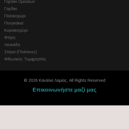
Γαρδίκι Ομιλαίων
Γαρδίκι
Παλαιοχώρι
Πουγκάκια
Κυριακοχώρι
Φτέρη
Λευκάδα
Στάγια (Πλάτανος)
Φθιωτικός Τυμφρηστός
© 2026 Κανάλια Λαμίας. All Rights Reserved
Επικοινωνήστε μαζί μας