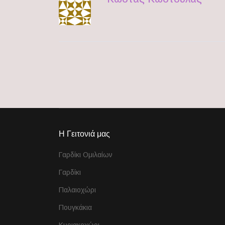
Η Γειτονιά μας
Γαρδίκι Ομιλαίων
Γαρδίκι
Παλαιοχώρι
Πουγκάκια