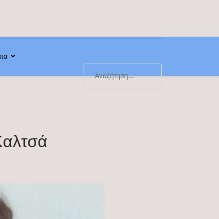
ατα
χψωχψωχψ
Type 2 or more characters for results.
Καλτσά