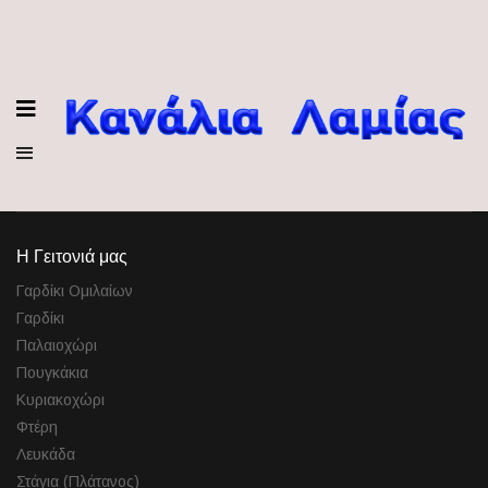
Η Γειτονιά μας
Γαρδίκι Ομιλαίων
Γαρδίκι
Παλαιοχώρι
Πουγκάκια
Κυριακοχώρι
Φτέρη
Λευκάδα
Στάγια (Πλάτανος)