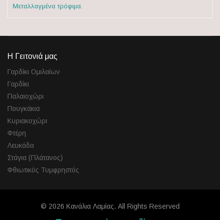
Μεταλλαγμένα τρόφιμα.
Η Γειτονιά μας
Γαρδίκι Ομιλαίων
Γαρδίκι
Παλαιοχώρι
Πουγκάκια
Κυριακοχώρι
Φτέρη
Λευκάδα
Στάγια (Πλάτανος)
Φθιωτικός Τυμφρηστός
© 2026 Κανάλια Λαμίας. All Rights Reserved